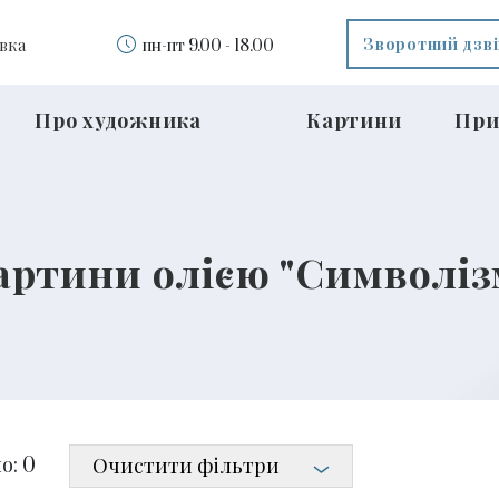
Зворотний дзв
вка
пн-пт 9.00 - 18.00
Про художника
Картини
При
артини олією "Символіз
о:
Очистити фільтри
0