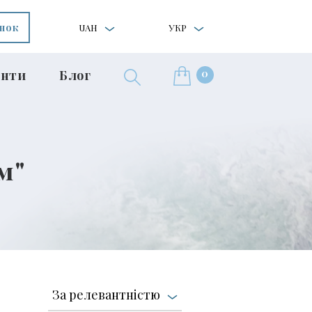
інок
UAH
УКР
0
нти
Блог
м"
За релевантністю