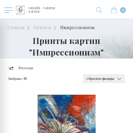
ОНЛАЙН - ГАЛЕРЕЯ
0
КАРТИН
Главная
Принты
Импрессионизм
Принты картин
"Импрессионизм"
Фильтры
Выбрано:
Сбросить фильры
18