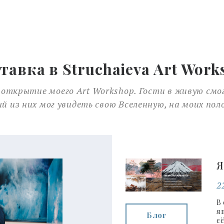
тавка в Struchaieva Art Work
сь открытие моего Art Workshop. Гости в живую с
й из них мог увидеть свою Вселенную, на моих пол
Я
2
В
я
Блог
е