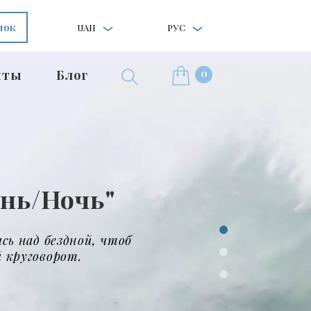
нок
UAH
РУС
0
нты
Блог
тклик
й слышатся отклики
кому разуму инородных