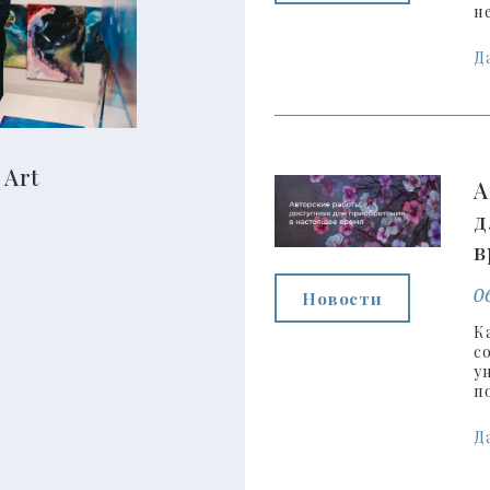
н
Д
 Art
А
д
в
0
Новости
К
с
у
п
Д