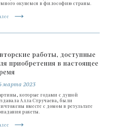
емного окунемся в философию страны.
алее
вторские работы, доступные
ля приобретения в настоящее
ремя
6 марта 2023
артины, которые годами с душой
оздавала Алла Стручаева, были
ничтожены вместе с домом в результате
опадания ракеты.
алее