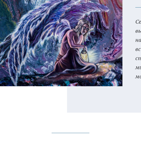
С
в
н
в
с
м
м