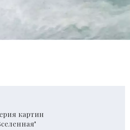
ерия картин
Вселенная
"