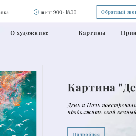
Обратный зво
авка
пн-пт 9.00 - 18.00
О художнике
Картины
При
Картина “О
Вселенной”
На просторах Вселенно
неизведанных человечес
тел.