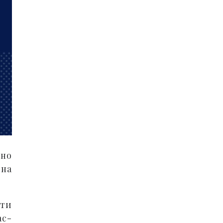
дно
 на
ути
ас-