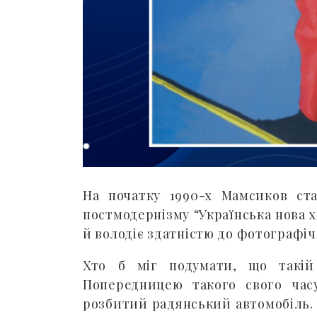
На початку 1990-х Мамсиков ста
постмодернізму “Українська нова х
й володіє здатністю до фотографі
Хто б міг подумати, що такій
Попередницею такого свого часу
розбитий радянський автомобіль. 