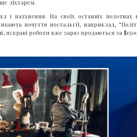
ше ліхтарем.
л і натхнення. На своїх останніх полотнах 
ликають почуття ностальгії, наприклад, “Політ
 яскраві роботи вже зараз продаються за $150