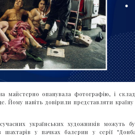
на майстерно опанувала фотографію, і скла
ще. Йому навіть довірили представляти країну
сучасних українських художників можуть б
в шахтарів у пачках балерин у серії “Донб