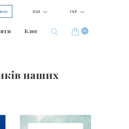
інок
UAH
УКР
0
нти
Блог
иків наших