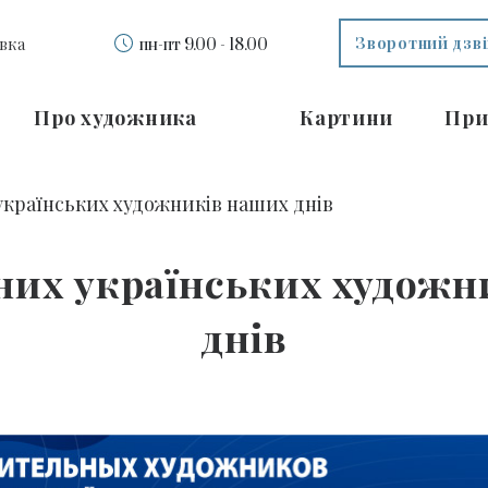
Зворотний дзв
вка
пн-пт 9.00 - 18.00
Про художника
Картини
При
країнських художників наших днів
них українських художн
днів