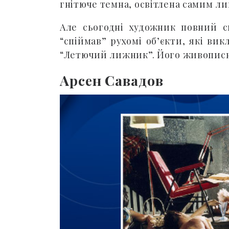
гнітюче темна, освітлена самим ли
Але сьогодні художник повний си
“спіймав” рухомі об’єкти, які вик
“Летючий лижник”. Його живописні,
Арсен Савадов