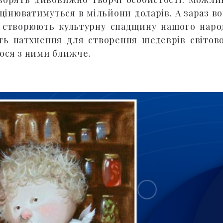
оцінюватимуться в мільйони доларів. А зараз в
, створюють культурну спадщину нашого наро
ть натхнення для створення шедеврів світов
ося з ними ближче.