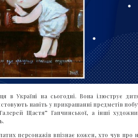
я в Україні на сьогодні. Вона ілюструє дит
истовують навіть у прикрашанні предметів побу
“Галерей Щастя” Гапчинської, а інші художн
ь.
латих персонажів впізнає кожен, хто чув про н