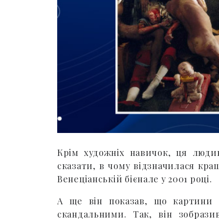
Крім художніх навичок, ця люди
сказати, в чому відзначилася кра
Венеціанській бієнале у 2001 році.
А ще він показав, що картини 
скандальними. Так, він зобрази