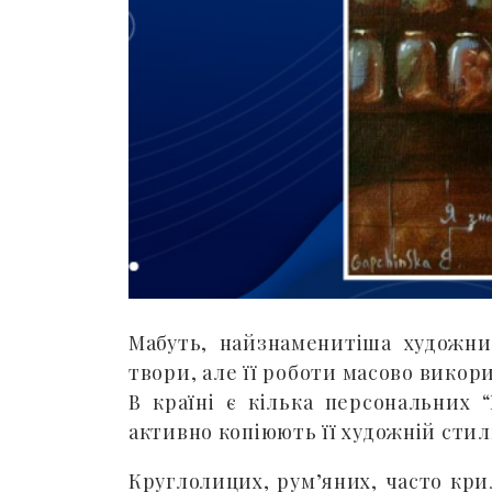
Мабуть, найзнаменитіша художниц
твори, але її роботи масово викор
В країні є кілька персональних 
активно копіюють її художній стил
Круглолицих, рум’яних, часто кри