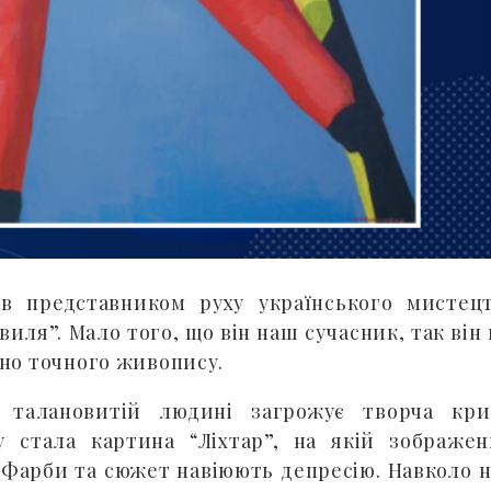
в представником руху українського мистец
виля”. Мало того, що він наш сучасник, так він
чно точного живопису.
 талановитій людині загрожує творча кри
 стала картина “Ліхтар”, на якій зображе
Фарби та сюжет навіюють депресію. Навколо н