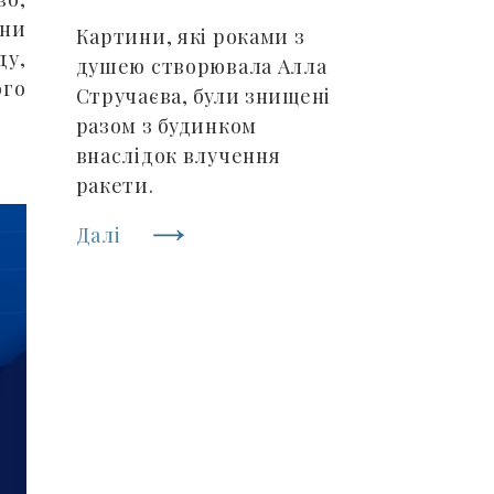
они
Картини, які роками з
ду,
душею створювала Алла
ого
Стручаєва, були знищені
разом з будинком
внаслідок влучення
ракети.
Далі