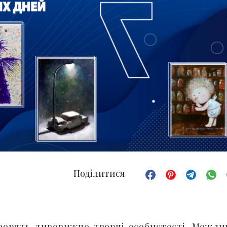
Поділитися
творять дивовижно творчі особистості. Можли