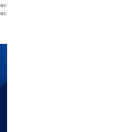
 не
 це