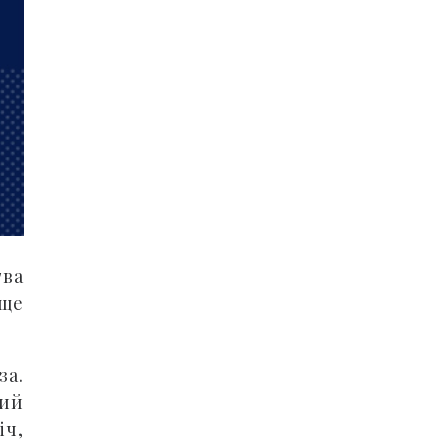
тва
 ще
за.
ний
іч,