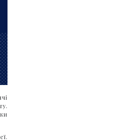
ячі
ту.
ики
еї.