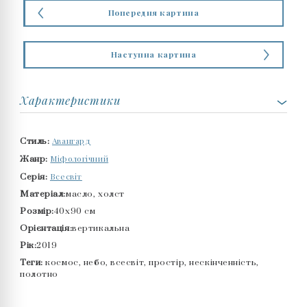
Попередня картина
Наступна картина
Характеристики
Авангард
Стиль:
Міфологічний
Жанр:
Всесвіт
Серія:
Матеріал:
масло, холст
Розмір:
40x90 см
Орієнтація:
вертикальна
Рік:
2019
Теги:
космос, небо, всесвіт, простір, нескінченність,
полотно