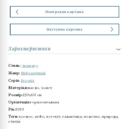
Попередня картина
Наступна картина
Характеристики
Авангард
Стиль:
Міфологічний
Жанр:
Всесвіт
Серія:
Матеріал:
масло, холст
Розмір:
120x60 см
Орієнтація:
горизонтальна
Рік:
2019
Теги:
космос, небо, всесвіт, галактика, полотно, природа,
стихія