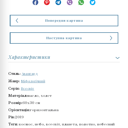
Попередня картина
Наступна картина
Характеристики
Авангард
Стиль:
Міфологічний
Жанр:
Всесвіт
Серія:
Матеріал:
масло, холст
Розмір:
60x30 см
Орієнтація:
горизонтальна
Рік:
2019
Теги:
космос, небо, всесвіт, планета, полотно, небесний