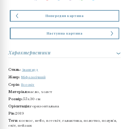
Попередня картина
Наступна картина
Характеристики
Авангард
Стиль:
Міфологічний
Жанр:
Всесвіт
Серія:
Матеріал:
масло, холст
Розмір:
55x30 см
Орієнтація:
горизонтальна
Рік:
2019
Теги:
космос, небо, всесвіт, галактика, полотно, полум'я,
світ, пейзаж