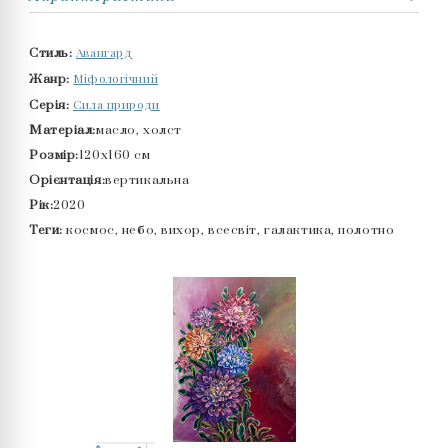
Авангард
Стиль:
Міфологічний
Жанр:
Сила природи
Серія:
Матеріал:
масло, холст
Розмір:
120x160 см
Орієнтація:
вертикальна
Рік:
2020
Теги:
космос, небо, вихор, всесвіт, галактика, полотно