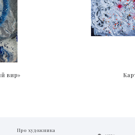
ий вир»
Кар
Про художника