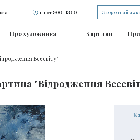
Зворотний дзв
вка
пн-пт 9.00 - 18.00
Про художника
Картини
При
ідродження Всесвіту"
артина "Відродження Всесвіт
К