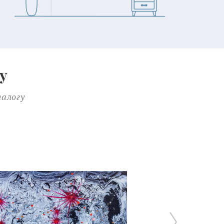
у
талогу