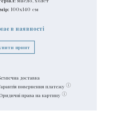
еріал:
масло, холст
мір:
100x140 см
має в наявності
упити принт
Безпечна доставка
Гарантія повернення платежу
Юридичні права на картину