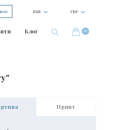
інок
UAH
УКР
0
нти
Блог
у"
артина
Принт