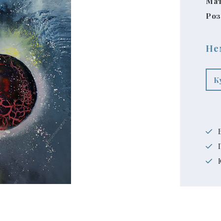
Мат
Роз
Не
К