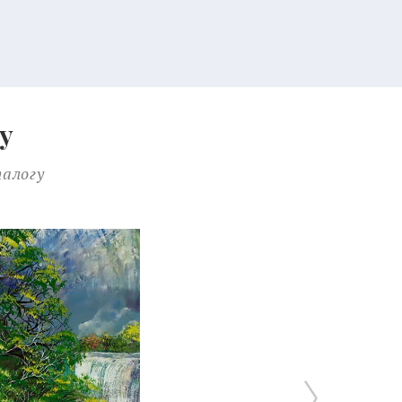
у
талогу