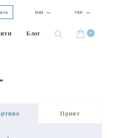
інок
UAH
УКР
0
нти
Блог
"
артина
Принт