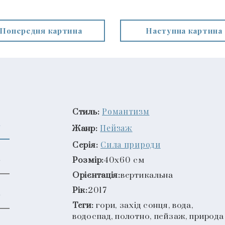
Попередня картина
Наступна картина
Романтизм
Стиль:
Пейзаж
Жанр:
Сила природи
Серія:
Розмір:
40x60 см
Орієнтація:
вертикальна
Рік:
2017
Теги:
гори, захід сонця, вода,
водоспад, полотно, пейзаж, природа