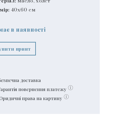
еріал:
масло, холст
мір:
40x60 см
має в наявності
упити принт
Безпечна доставка
Гарантія повернення платежу
Юридичні права на картину