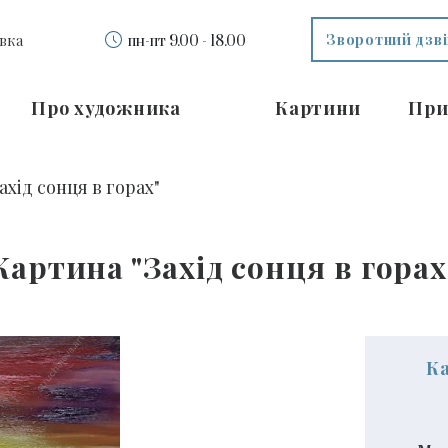
Зворотний дзв
вка
пн-пт 9.00 - 18.00
Про художника
Картини
При
ахід сонця в горах"
Картина "Захід сонця в горах
К