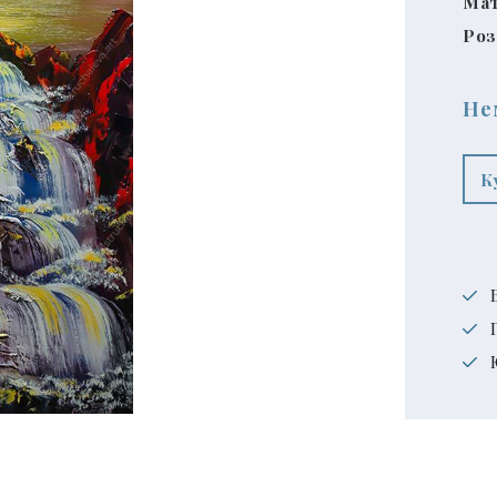
Мат
Роз
Не
К