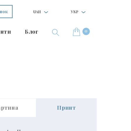
інок
UAH
УКР
0
нти
Блог
артина
Принт