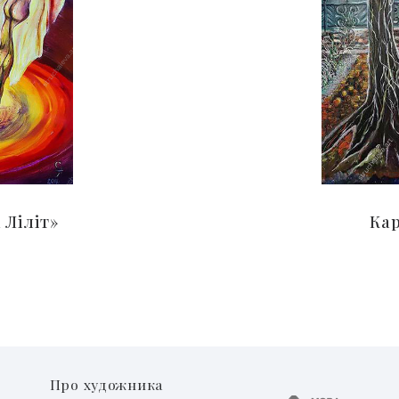
 Ліліт»
Ка
Про художника