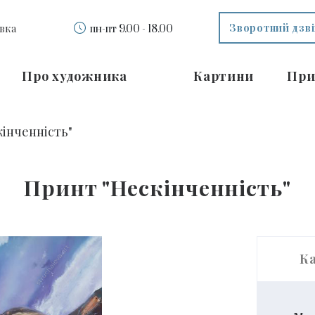
Зворотний дзв
вка
пн-пт 9.00 - 18.00
Про художника
Картини
При
інченність"
Принт "Нескінченність"
К