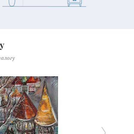
у
талогу