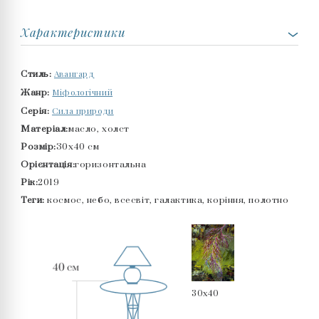
Характеристики
Авангард
Стиль:
Міфологічний
Жанр:
Сила природи
Серія:
Матеріал:
масло, холст
Розмір:
30x40 см
Орієнтація:
горизонтальна
Рік:
2019
Теги:
космос, небо, всесвіт, галактика, коріння, полотно
30x40