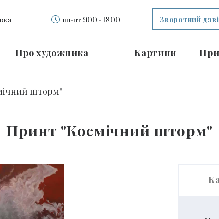
Зворотний дзв
вка
пн-пт 9.00 - 18.00
Про художника
Картини
При
мічний шторм"
Принт "Космічний шторм"
К