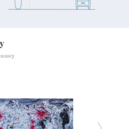
у
талогу