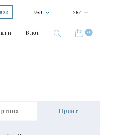
інок
UAH
УКР
0
нти
Блог
артина
Принт