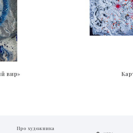
ий вир»
Кар
Про художника