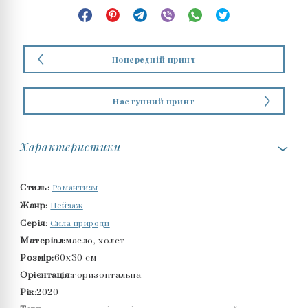
Попередній принт
Наступний принт
Характеристики
Романтизм
Стиль:
Пейзаж
Жанр:
Сила природи
Серія:
Матеріал:
масло, холст
Розмір:
60x30 см
Орієнтація:
горизонтальна
Рік:
2020