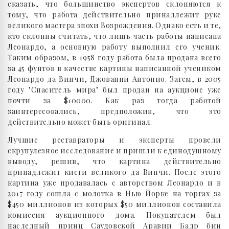
сказать, что большинство экспертов склоняются к
тому, что работа действительно принадлежит руке
великого мастера эпохи Возрождения. Однако есть и те,
кто склонны считать, что лишь часть работы написана
Леонардо, а основную работу выполнил его ученик.
Таким образом, в 1958 году работа была продана всего
за 45 фунтов в качестве картины написанной учеником
Леонардо да Винчи, Джованни Антонио. Затем, в 2005
году "Спаситель мира" был продан на аукционе уже
почти за $10000. Как раз тогда работой
заинтересовались, предположив, что это
действительно может быть оригинал.
Лучшие реставраторы и эксперты провели
скрупулезное исследование и пришли к единодушному
выводу, решив, что картина действительно
принадлежит кисти великого да Винчи. После этого
картина уже продавалась с авторством Леонардо и в
2017 году сошла с молотка в Нью-Йорке на торгах за
$450 миллионов из которых $50 миллионов составила
комиссия аукционного дома. Покупателем был
наследный принц Саудовской Аравии Бадр бин