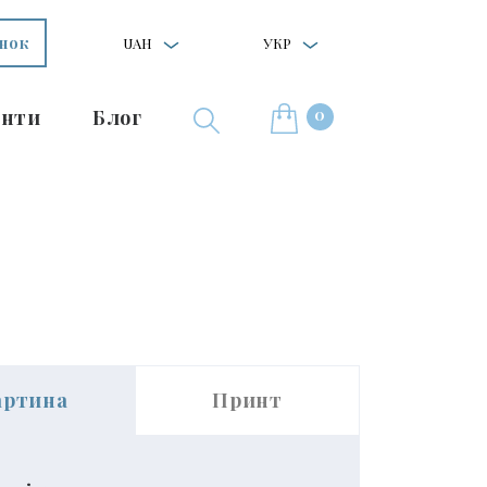
інок
UAH
УКР
0
нти
Блог
артина
Принт