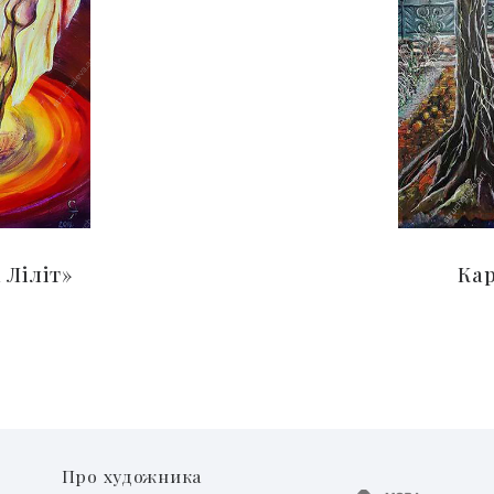
 Ліліт»
Ка
Про художника