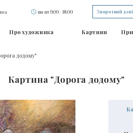
Зворотний дзв
вка
пн-пт 9.00 - 18.00
Про художника
Картини
При
орога додому"
Картина "Дорога додому"
К