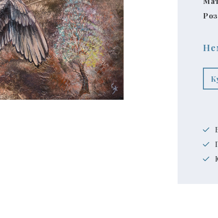
Мат
Роз
Не
К