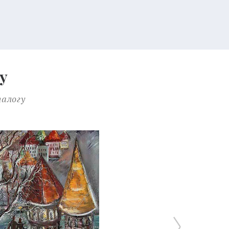
у
талогу