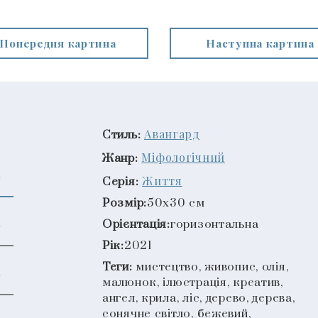
Попередня картина
Наступна картина
Авангард
Стиль:
Міфологічний
Жанр:
Життя
Серія:
Розмір:
50x30 см
Орієнтація:
горизонтальна
Рік:
2021
Теги:
мистецтво, живопис, олія,
малюнок, ілюстрація, креатив,
ангел, крила, ліс, дерево, дерева,
сонячне світло, бежевий,