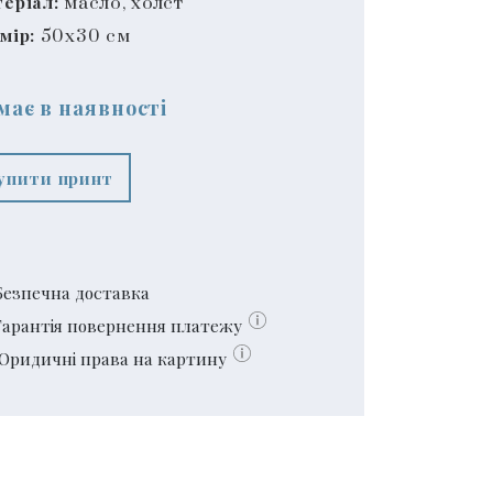
еріал:
масло, холст
мір:
50x30 см
має в наявності
упити принт
Безпечна доставка
Гарантія повернення платежу
Юридичні права на картину