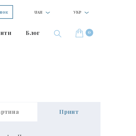
інок
UAH
УКР
0
нти
Блог
артина
Принт