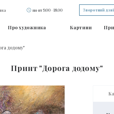
Зворотний дзв
вка
пн-пт 9.00 - 18.00
Про художника
Картини
При
ога додому"
Принт "Дорога додому"
К