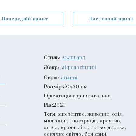
Попередній принт
Наступний принт
Авангард
Стиль:
Міфологічний
Жанр:
Життя
Серія:
Розмір:
50x30 см
Орієнтація:
горизонтальна
Рік:
2021
Теги:
мистецтво, живопис, олія,
малюнок, ілюстрація, креатив,
ангел, крила, ліс, дерево, дерева,
сонячне світло, бежевий,