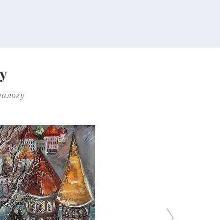
у
талогу