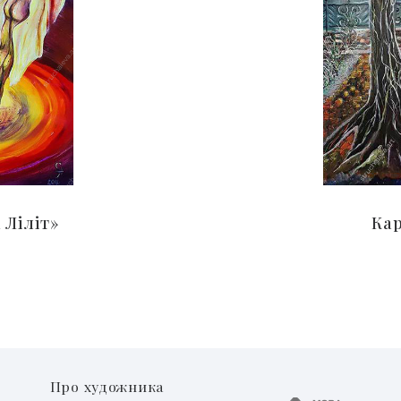
 Ліліт»
Ка
Про художника