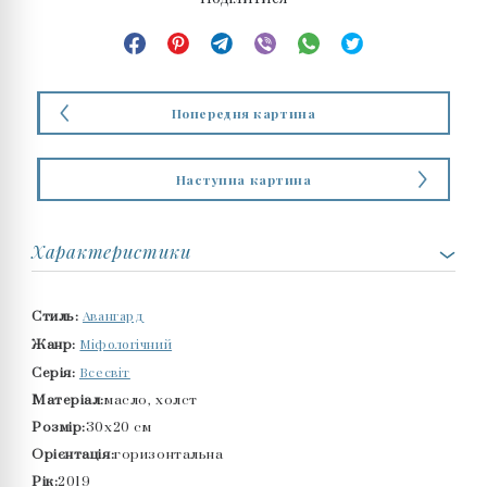
Попередня картина
Наступна картина
Характеристики
Авангард
Стиль:
Міфологічний
Жанр:
Всесвіт
Серія:
Матеріал:
масло, холст
Розмір:
30x20 см
Орієнтація:
горизонтальна
Рік:
2019