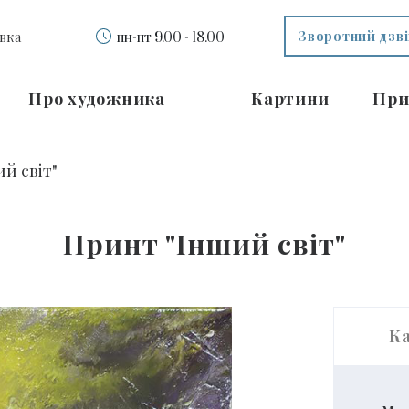
Зворотний дзв
вка
пн-пт 9.00 - 18.00
Про художника
Картини
При
й світ"
Принт "Інший світ"
К