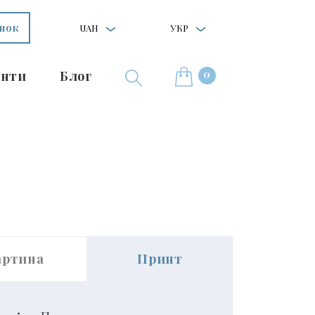
інок
UAH
УКР
0
нти
Блог
артина
Принт