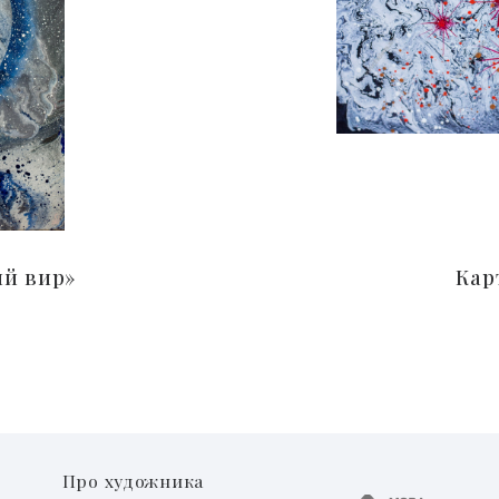
ий вир»
Кар
Про художника