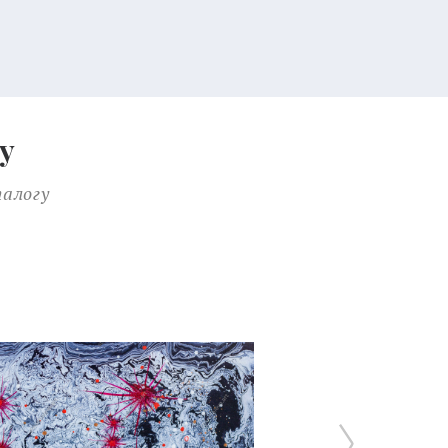
у
талогу