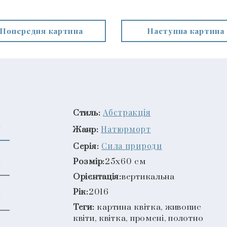
Попередня картина
Наступна картина
Абстракція
Стиль:
Натюрморт
Жанр:
Сила природи
Серія:
Розмір:
25x60 см
Орієнтація:
вертикальна
Рік:
2016
Теги:
картина квітка, живопис
квіти, квітка, промені, полотно