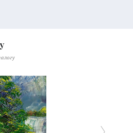
у
талогу