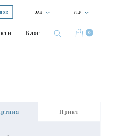
інок
UAH
УКР
0
нти
Блог
артина
Принт