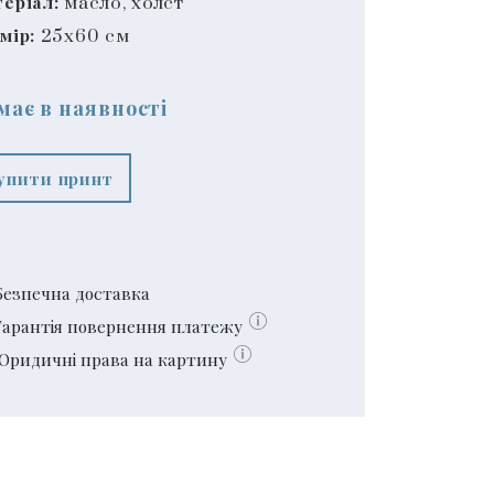
еріал:
масло, холст
мір:
25x60 см
має в наявності
упити принт
Безпечна доставка
Гарантія повернення платежу
Юридичні права на картину