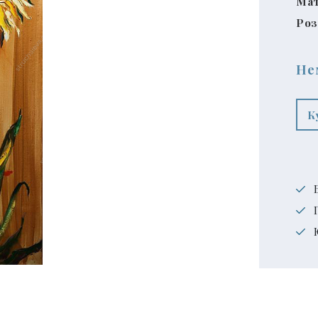
Мат
Роз
Не
К