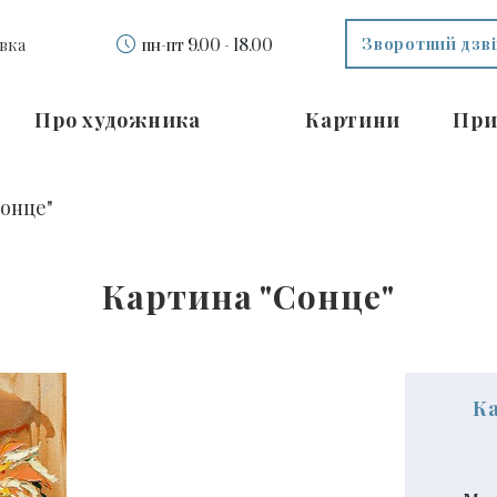
Зворотний дзв
вка
пн-пт 9.00 - 18.00
Про художника
Картини
При
Сонце"
Картина "Сонце"
К