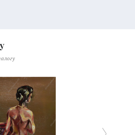
у
талогу