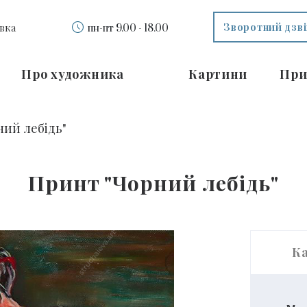
Зворотний дзв
вка
пн-пт 9.00 - 18.00
Про художника
Картини
При
ний лебідь"
Принт "Чорний лебідь"
К