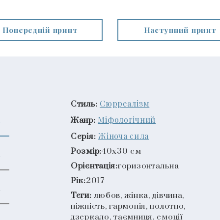
Попередній принт
Наступний принт
Сюрреалізм
Стиль:
Міфологічний
Жанр:
Жіноча сила
Серія:
Розмір:
40x30 см
Орієнтація:
горизонтальна
Рік:
2017
Теги:
любов, жінка, дівчина,
ніжність, гармонія, полотно,
дзеркало, таємниця, емоції