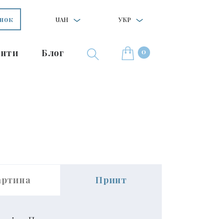
інок
UAH
УКР
0
нти
Блог
артина
Принт