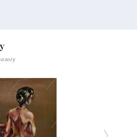
у
талогу