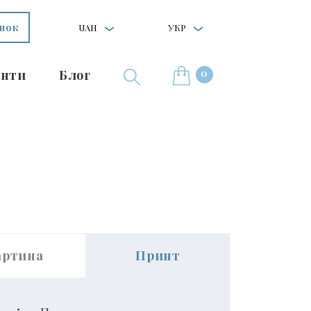
інок
UAH
УКР
0
нти
Блог
артина
Принт