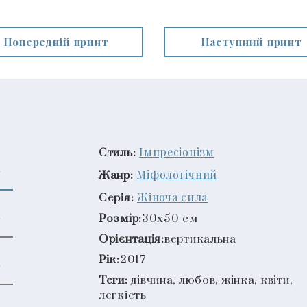
Попередній принт
Наступний принт
Імпресіонізм
Стиль:
Міфологічний
Жанр:
Жіноча сила
Серія:
Розмір:
30x50 см
Орієнтація:
вертикальна
Рік:
2017
Теги:
дівчина, любов, жінка, квіти,
легкість