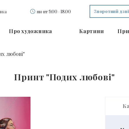
Зворотний дзв
вка
пн-пт 9.00 - 18.00
Про художника
Картини
При
их любові"
Принт "Подих любові"
К