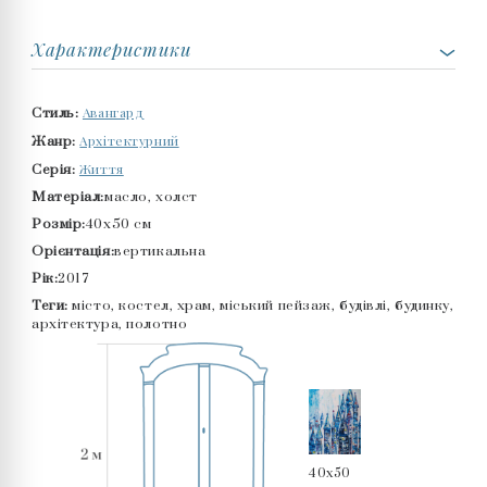
Характеристики
Авангард
Стиль:
Архітектурний
Жанр:
Життя
Серія:
Матеріал:
масло, холст
Розмір:
40x50 см
Орієнтація:
вертикальна
Рік:
2017
Теги:
місто, костел, храм, міський пейзаж, будівлі, будинку,
архітектура, полотно
40x50