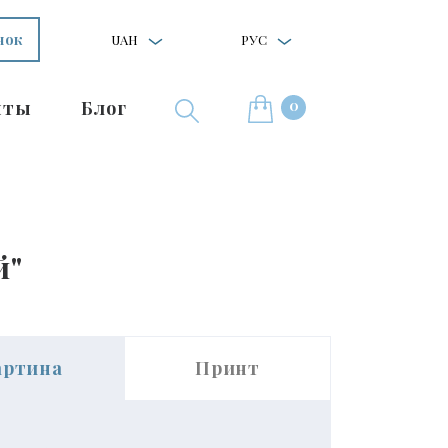
нок
UAH
РУС
0
нты
Блог
й"
артина
Принт