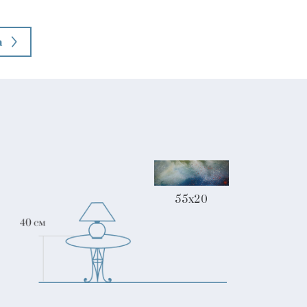
а
55x20