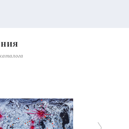
ения
 каталога