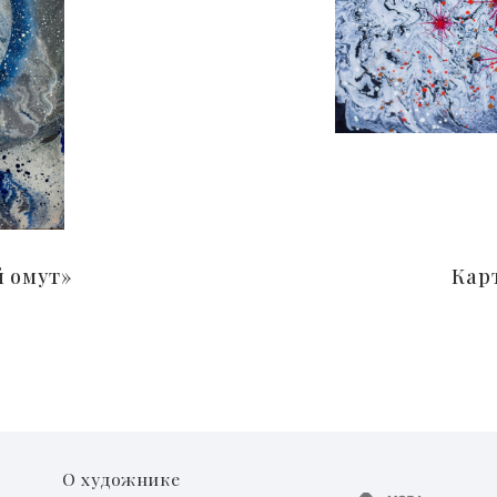
 омут»
Кар
О художнике