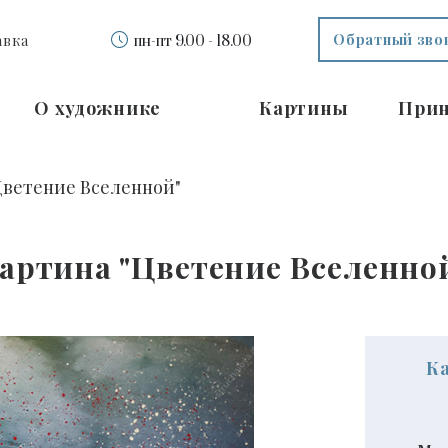
Обратный зво
авка
пн-пт 9.00 - 18.00
О художнике
Картины
При
Цветение Вселенной"
артина "Цветение Вселенно
К