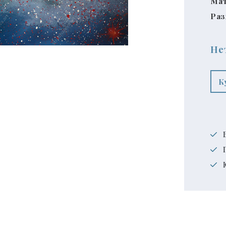
Мат
Раз
Не
К