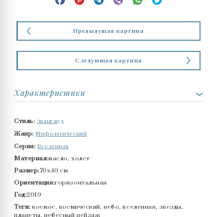
Предыдущая картина
Следующая картина
Характеристики
Авангард
Стиль:
Мифологический
Жанр:
Вселенная
Серия:
Материал:
масло, холст
Размер:
70x40 см
Ориентация:
горизонтальная
Год:
2019
Теги:
космос, космический, небо, вселенная, звезды,
планеты, небесный пейзаж