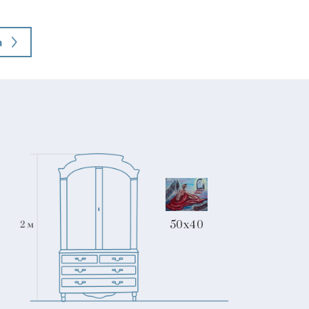
а
50x40