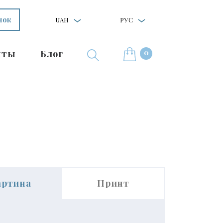
нок
UAH
РУС
0
нты
Блог
"
артина
Принт