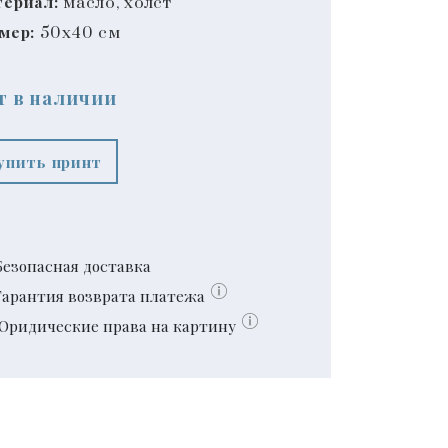
ериал:
масло, холст
мер:
50x40 см
т в наличии
упить принт
Безопасная доставка
Гарантия возврата платежа
Юридические права на картину