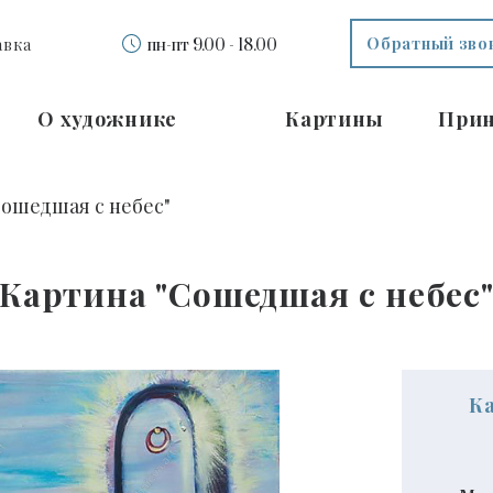
Обратный зво
авка
пн-пт 9.00 - 18.00
О художнике
Картины
При
Сошедшая с небес"
Картина "Сошедшая с небес
К