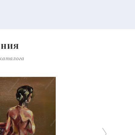
ения
 каталога