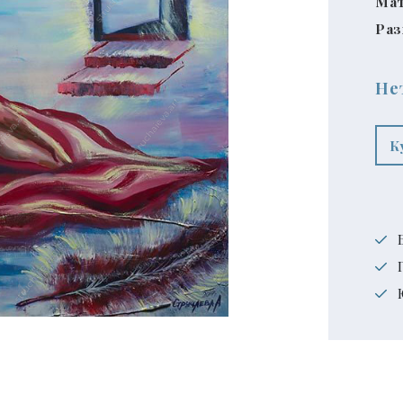
Мат
Раз
Не
К