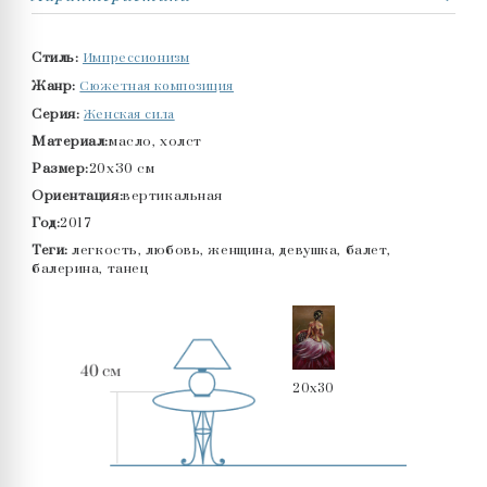
Импрессионизм
Стиль:
Сюжетная композиция
Жанр:
Женская сила
Серия:
Материал:
масло, холст
Размер:
20x30 см
Ориентация:
вертикальная
Год:
2017
Теги:
легкость, любовь, женщина, девушка, балет,
балерина, танец
20x30