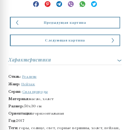
Предыдущая картина
Следующая картина
Характеристики
Реализм
Стиль:
Пейзаж
Жанр:
Сила природы
Серия:
Материал:
масло, холст
Размер:
50x30 см
Ориентация:
горизонтальная
Год:
2017
Теги:
горы, солнце, свет, горные вершины, холст, пейзаж,