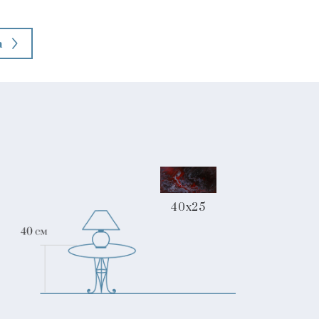
а
40x25