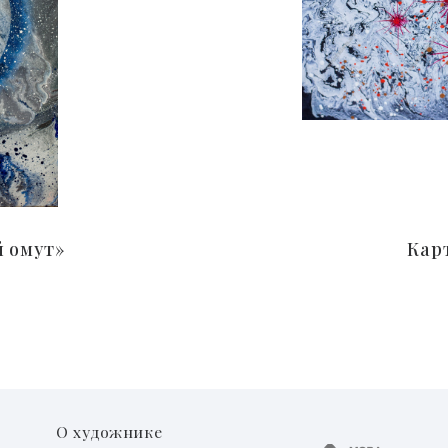
 омут»
Кар
О художнике