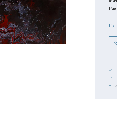
Мат
Раз
Не
К