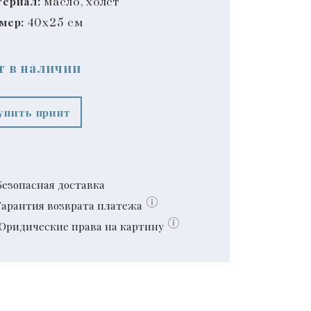
ериал:
масло, холст
мер:
40x25 см
т в наличии
упить принт
Безопасная доставка
Гарантия возврата платежа
Юридические права на картину