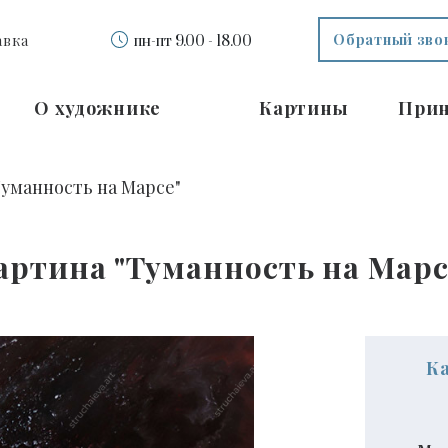
Обратный зво
авка
пн-пт 9.00 - 18.00
О художнике
Картины
При
Туманность на Марсе"
артина "Туманность на Марс
К