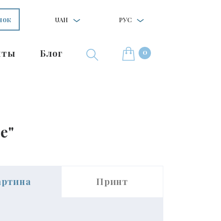
нок
UAH
РУС
0
нты
Блог
е"
артина
Принт