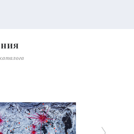
ения
 каталога