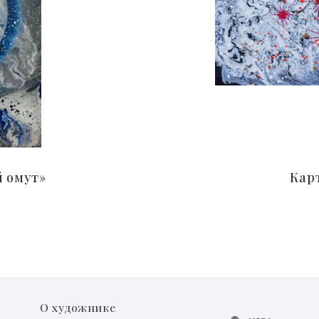
 омут»
Кар
О художнике