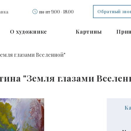
Обратный зво
авка
пн-пт 9.00 - 18.00
О художнике
Картины
При
Земля глазами Вселенной"
тина "Земля глазами Вселен
К