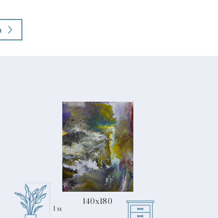
а
140x180