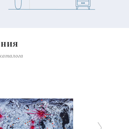
ения
 каталога