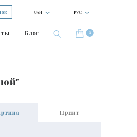
нок
UAH
РУС
0
нты
Блог
ной"
артина
Принт