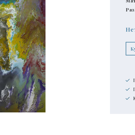
Мат
Раз
Не
К