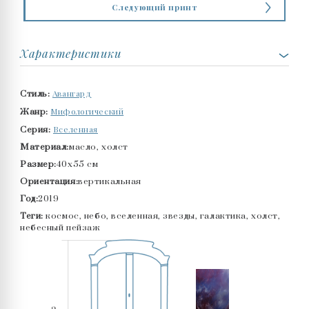
Следующий принт
Характеристики
Авангард
Стиль:
Мифологический
Жанр:
Вселенная
Серия:
Материал:
масло, холст
Размер:
40x55 см
Ориентация:
вертикальная
Год:
2019
Теги:
космос, небо, вселенная, звезды, галактика, холст,
небесный пейзаж