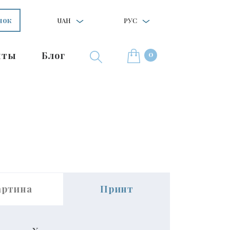
нок
UAH
РУС
0
нты
Блог
артина
Принт