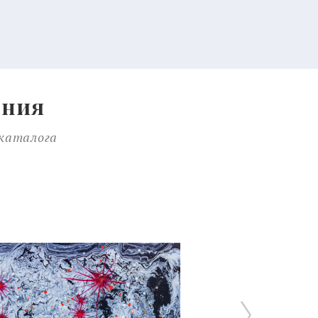
ения
 каталога