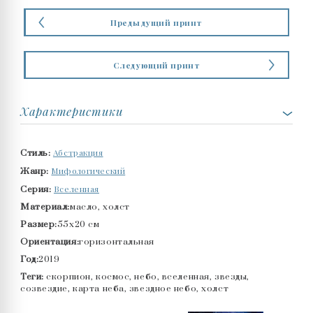
Предыдущий принт
Следующий принт
Характеристики
Абстракция
Стиль:
Мифологический
Жанр:
Вселенная
Серия:
Материал:
масло, холст
Размер:
55x20 см
Ориентация:
горизонтальная
Год:
2019
Теги:
скорпион, космос, небо, вселенная, звезды,
созвездие, карта неба, звездное небо, холст