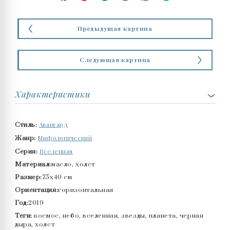
Предыдущая картина
Следующая картина
Характеристики
Авангард
Стиль:
Мифологический
Жанр:
Вселенная
Серия:
Материал:
масло, холст
Размер:
75x40 см
Ориентация:
горизонтальная
Год:
2019
Теги:
космос, небо, вселенная, звезды, планета, черная
дыра, холст