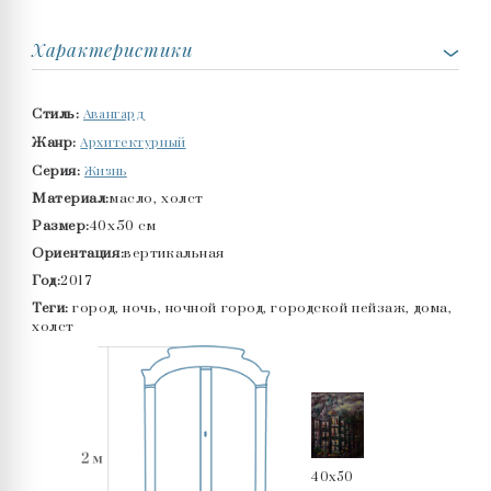
Характеристики
Авангард
Стиль:
Архитектурный
Жанр:
Жизнь
Серия:
Материал:
масло, холст
Размер:
40x50 см
Ориентация:
вертикальная
Год:
2017
Теги:
город, ночь, ночной город, городской пейзаж, дома,
холст
40x50