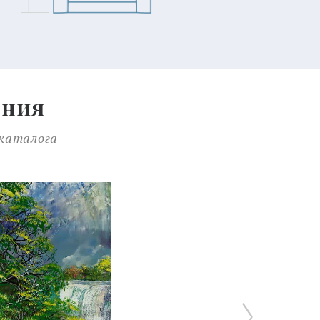
ения
 каталога