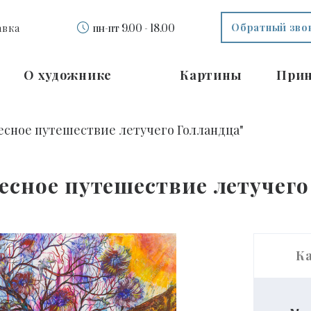
Обратный зво
авка
пн-пт 9.00 - 18.00
О художнике
Картины
При
есное путешествие летучего Голландца"
есное путешествие летучего
К