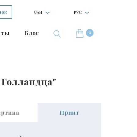
нок
UAH
РУС
0
нты
Блог
 Голландца"
артина
Принт