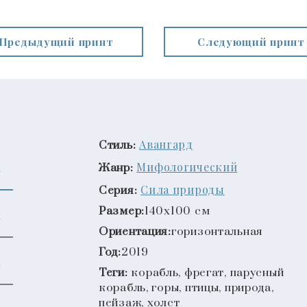
Предыдущий принт
Следующий принт
Авангард
Стиль:
Мифологический
Жанр:
Сила природы
Серия:
Размер:
140x100 см
Ориентация:
горизонтальная
Год:
2019
Теги:
корабль, фрегат, парусный
корабль, горы, птицы, природа,
пейзаж, холст