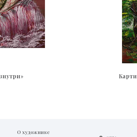
изнутри»
Карти
О художнике