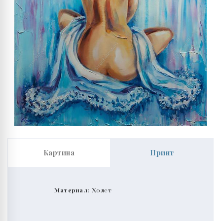
Картина
Принт
Материал:
Холст