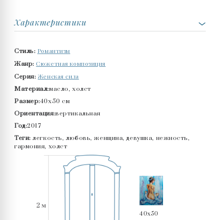
Характеристики
Романтизм
Стиль:
Сюжетная композиция
Жанр:
Женская сила
Серия:
Материал:
масло, холст
Размер:
40x50 см
Ориентация:
вертикальная
Год:
2017
Теги:
легкость, любовь, женщина, девушка, нежность,
гармония, холст
40x50