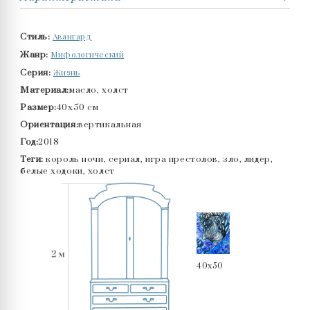
Авангард
Стиль:
Мифологический
Жанр:
Жизнь
Серия:
Материал:
масло, холст
Размер:
40x50 см
Ориентация:
вертикальная
Год:
2018
Теги:
король ночи, сериал, игра престолов, зло, лидер,
белые ходоки, холст
40x50